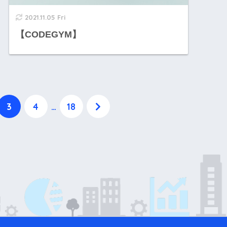
2021.11.05 Fri
【CODEGYM】
3
4
…
18