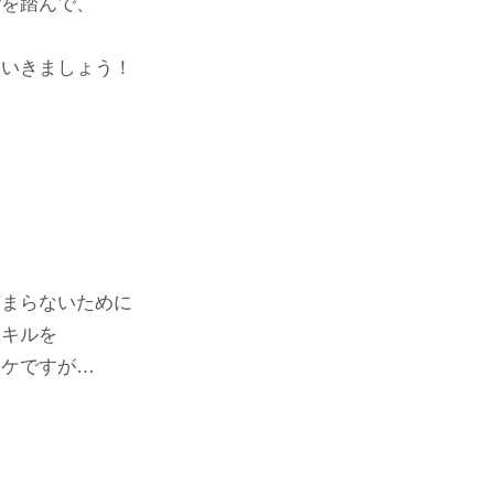
階を踏んで、
ていきましょう！
捕まらないために
スキルを
ワケですが…