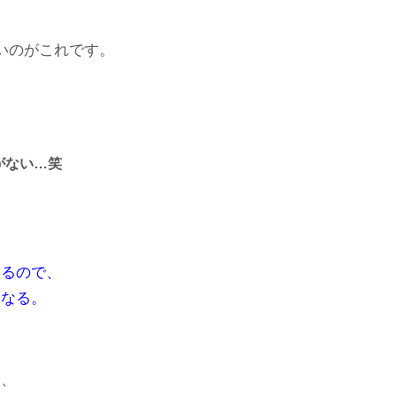
いのがこれです。
がない…笑
なるので、
になる。
と、