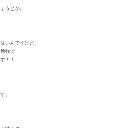
か、
しょうとか。
は良いんですけど、
の勉強で
ます！！
です。