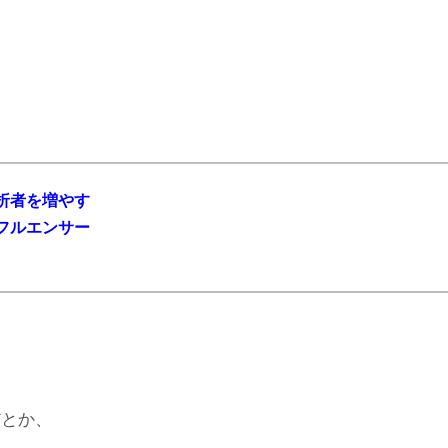
折者を増やす
フルエンサー
。
だとか、