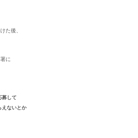
受けた後、
部署に
応募して
らえないとか