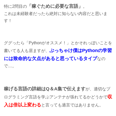
「稼ぐために必要な言語」
特に2問目の
。
これは未経験者だったら絶対に知らない内容だと思いま
す！
ググったら「Pythonがオススメ！」とかそれっぽいことを
ぶっちゃけ僕はPython
の
学習
書いてる人も居ますが、
には致命的な欠点があると思っているタイプ
なの
で…。
稼げる言語の詳細はQ＆A集で伝えます
が、適切なプ
収
ログラミング言語を学ぶアンテナが張れてるかどうかで
入は倍以上変わる
と言っても過言ではありません。