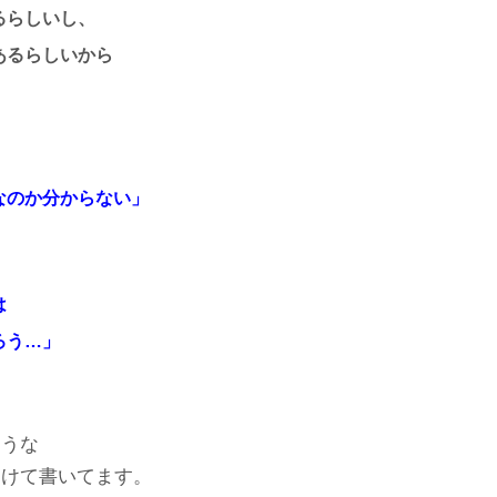
るらしいし、
あるらしいから
なのか分からない」
は
ろう…」
ような
向けて書いてます。