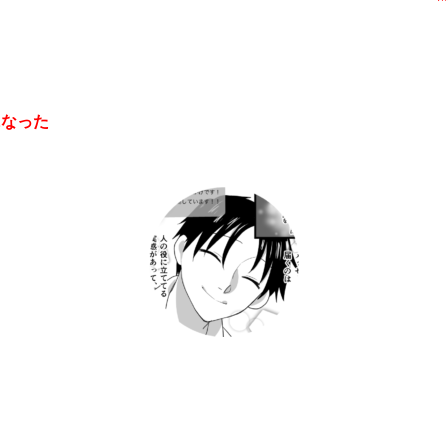
になった
。