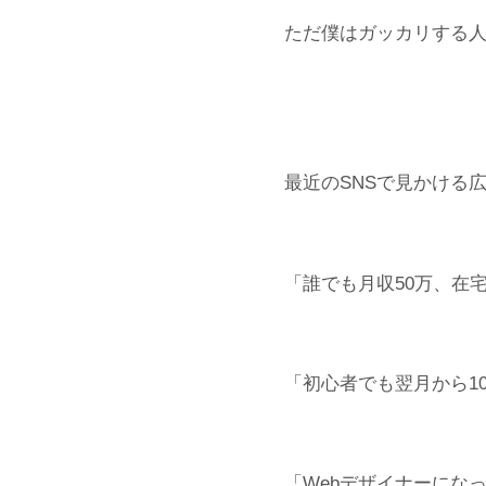
ただ僕はガッカリする
最近のSNSで見かける
「誰でも月収50万、在
「初心者でも翌月から1
「Webデザイナーにな