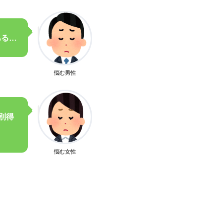
ある…
悩む男性
別得
悩む女性