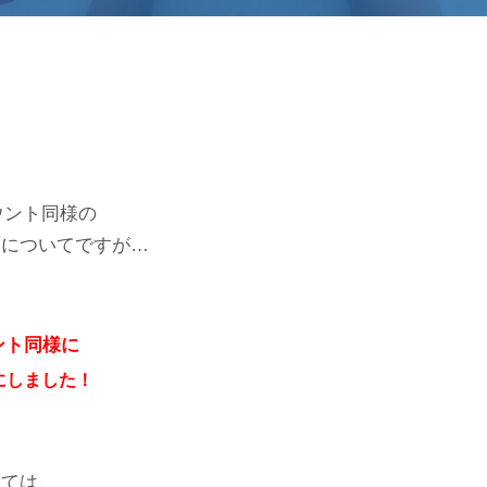
ウント同様の
画についてですが…
ント同様に
にしました！
しては、