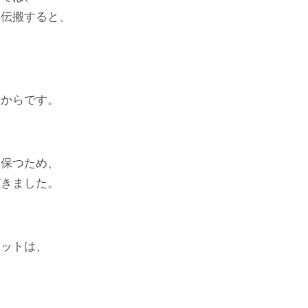
を伝搬すると、
く
うからです。
を保つため、
だきました。
リットは、