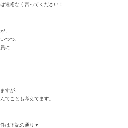
方は遠慮なく言ってください！
すが、
行いつつ、
全員に
。
りますが、
なんてことも考えてます。
条件は下記の通り▼