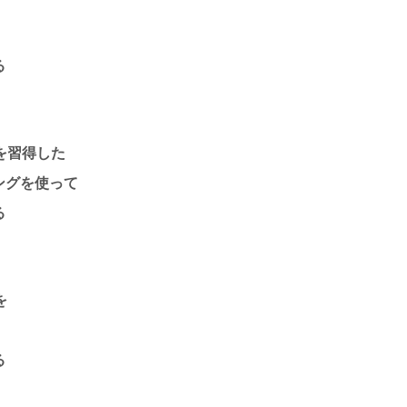
る
を習得した
ングを使って
る
を
る