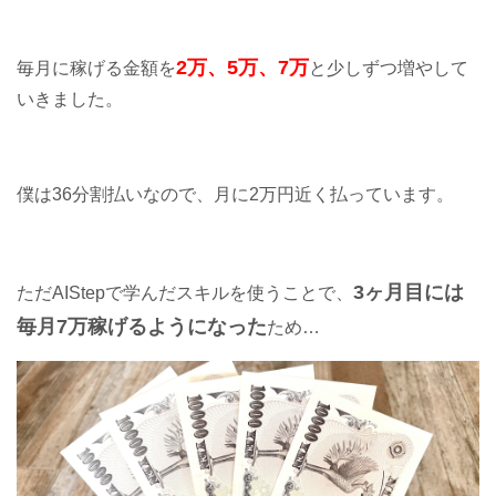
2万、5万、7万
毎月に稼げる金額を
と少しずつ増やして
いきました。
僕は36分割払いなので、月に2万円近く払っています。
3ヶ月目には
ただAIStepで学んだスキルを使うことで、
毎月7万稼げるようになった
ため…